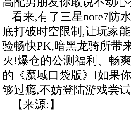
高配男朋友你敢说不动心
看来,有了三星note7
底打破时空限制,让玩家
验畅快PK,暗黑龙骑所
灭!爆仓的公测福利、畅
的《魔域口袋版》!如果
够过瘾,不妨登陆游戏尝试
【来源:】