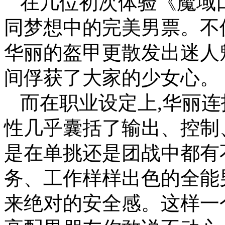
在几位初次体验《魔域
同梦想中的完美男票。不
华丽的盔甲更散发出迷人
间俘获了大家的少女心。
而在职业设定上,华丽
性几乎囊括了输出、控制
是在单挑还是团战中都有
务、工作样样出色的全能
来绝对的安全感。这样一