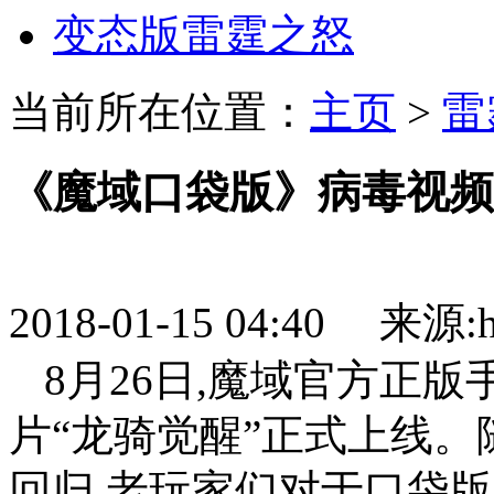
变态版雷霆之怒
当前所在位置：
主页
>
雷
《魔域口袋版》病毒视频
2018-01-15 04:40 来源:htt
8月26日,魔域官方正
片“龙骑觉醒”正式上线
回归,老玩家们对于口袋