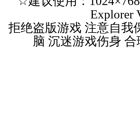
☆建议使用：1024×768 分
Explorer 
拒绝盗版游戏 注意自我
脑 沉迷游戏伤身 