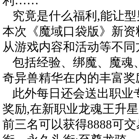
利……
究竟是什么福利,能让型
本次《魔域口袋版》新资
从游戏内容和活动等不同
包括经验、绑魔、魔魂
奇异兽精华在内的丰富奖
此外每日还会送出职业
奖励,在新职业龙魂王升星
前三名可以获得8888可